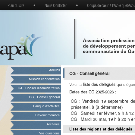
Plan du site
•
Nous Contacter
•
Coups de cœur à l’école québécoi
Association profession
de développement per
communautaire du Qu
Accueil
CG - Conseil général
Mission et orientation
Voici la
liste des délégués
qui siègen
CA - Conseil d’administration
Dates des CG 2025-2026 :
CG - Conseil général
CG : Vendredi 19 septembre de
présentiel, à (à déterminer)
Banque d’activités
CG : Samedi 1er février, 9 h à 12 
Devenir membre
CG : Mardi 20 mai, 19 h à 20 h en
Archives
Liste des régions et des délégués
Vos questions