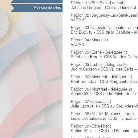
Région 01 (Bas-Saint-Laurent)
Nos coordonnées
Johanne Gingras - CSS du Fleuve-et
Région 02 (Saguenay-Lac-Saint-Jean
VACANT -
Région 03 (Capitale-Nationale - délég
Eric Duguay - CSS de la Capitale -
e
Région 04 (Mauricie)
VACANT -
Région 05 (Estrie - Déléguée 1)
Stéphanie Berger, CSS Val des Cerfs
Région 05 (Estrie - déléguée 2)
Judith Cusson - CSS Val des Cerfs - 
Région 06 (Montréal - déléguée 1)
Réal Tremblay - CCS Marguerite-Bou
Région 06 (Montréal - déléguée 2)
Annie Côté - CSS de la Pointe-de-l’île
Région 07 (Outaouais)
Julie Latourelle - CSS au Cœur-des-V
Région 08 (Abitibi-Témiscamingue)
Lucie Desruisseaux - CSS Harricana 
Région 09 (Côte-Nord)
Karine Bélisle - CSS de l’Estuaire -
ka