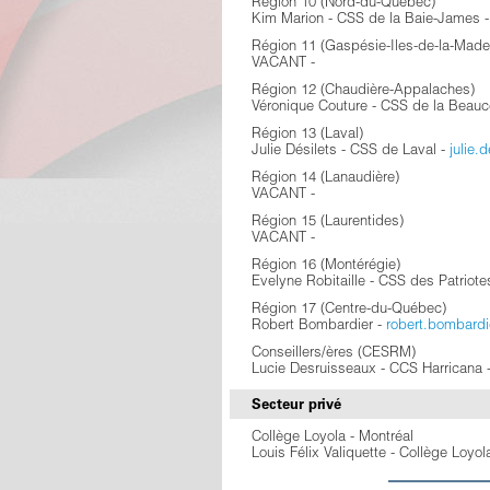
Région 10 (Nord-du-Québec)
Kim Marion - CSS de la Baie-James 
Région 11 (Gaspésie-Iles-de-la-Made
VACANT -
Région 12 (Chaudière-Appalaches)
Véronique Couture - CSS de la Beau
Région 13 (Laval)
Julie Désilets - CSS de Laval -
julie.
Région 14 (Lanaudière)
VACANT -
Région 15 (Laurentides)
VACANT -
Région 16 (Montérégie)
Evelyne Robitaille - CSS des Patriote
Région 17 (Centre-du-Québec)
Robert Bombardier -
robert.bombard
Conseillers/ères (CESRM)
Lucie Desruisseaux - CCS Harricana 
Secteur privé
Collège Loyola - Montréal
Louis Félix Valiquette - Collège Loyol