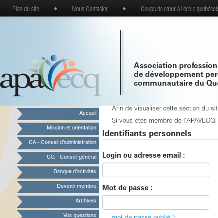
Plan du site
•
Nous Contacter
•
Coups de cœur à l’école québécoi
Association profession
de développement per
communautaire du Qu
Afin de visualiser cette section du 
Accueil
Si vous êtes membre de l'APAVECQ, vo
Mission et orientation
Identifiants personnels
CA - Conseil d’administration
Login ou adresse email :
CG - Conseil général
Banque d’activités
Devenir membre
Mot de passe :
Archives
Vos questions