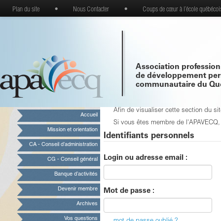
Plan du site
•
Nous Contacter
•
Coups de cœur à l’école québécoi
Association profession
de développement per
communautaire du Qu
Afin de visualiser cette section du 
Accueil
Si vous êtes membre de l'APAVECQ, vo
Mission et orientation
Identifiants personnels
CA - Conseil d’administration
Login ou adresse email :
CG - Conseil général
Banque d’activités
Devenir membre
Mot de passe :
Archives
Vos questions