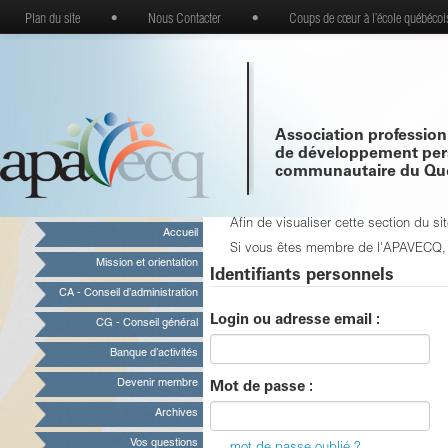
Plan du site
•
Nous Contacter
•
Coups de cœur à l’école québécoi
Association profession
de développement per
communautaire du Qu
Afin de visualiser cette section du 
Accueil
Si vous êtes membre de l'APAVECQ, vo
Mission et orientation
Identifiants personnels
CA - Conseil d’administration
Login ou adresse email :
CG - Conseil général
Banque d’activités
Devenir membre
Mot de passe :
Archives
Vos questions