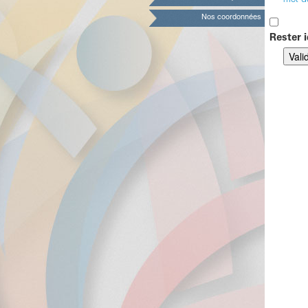
mot d
Nos coordonnées
Rester i