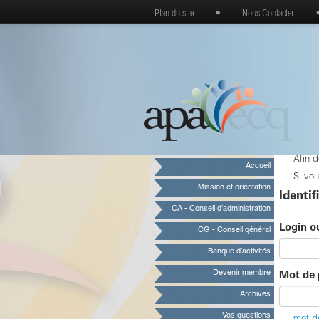
Plan du site
•
Nous Contacter
Afin 
Accueil
Si vou
Mission et orientation
Identif
CA - Conseil d’administration
Login o
CG - Conseil général
Banque d’activités
Devenir membre
Mot de 
Archives
Vos questions