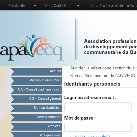
Plan du site
•
Nous Contacter
•
Coups de cœur à l’école québécoi
Association profession
de développement per
communautaire du Qu
Afin de visualiser cette section du 
Accueil
Si vous êtes membre de l'APAVECQ, vo
Mission et orientation
Identifiants personnels
CA - Conseil d’administration
Login ou adresse email :
CG - Conseil général
Banque d’activités
Devenir membre
Mot de passe :
Archives
Vos questions