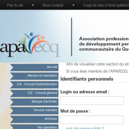
Plan du site
•
Nous Contacter
•
Coups de cœur à l’école québécoi
Association profession
de développement per
communautaire du Qu
Afin de visualiser cette section du 
Accueil
Si vous êtes membre de l'APAVECQ, vo
Mission et orientation
Identifiants personnels
CA - Conseil d’administration
Login ou adresse email :
CG - Conseil général
Banque d’activités
Devenir membre
Mot de passe :
Archives
Vos questions