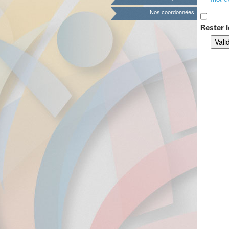
mot d
Nos coordonnées
Rester i