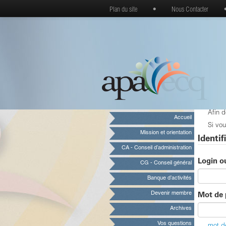
Plan du site
•
Nous Contacter
Afin 
Accueil
Si vou
Mission et orientation
Identif
CA - Conseil d’administration
Login o
CG - Conseil général
Banque d’activités
Devenir membre
Mot de 
Archives
Vos questions