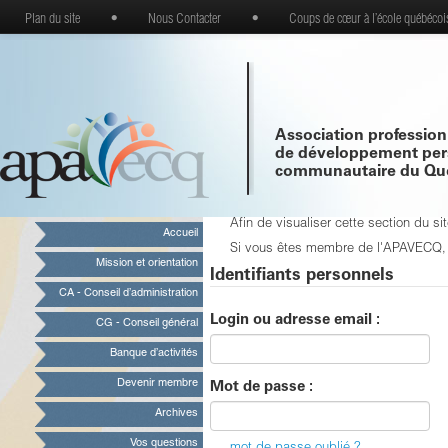
Plan du site
•
Nous Contacter
•
Coups de cœur à l’école québécoi
Association profession
de développement per
communautaire du Qu
Afin de visualiser cette section du 
Accueil
Si vous êtes membre de l'APAVECQ, vo
Mission et orientation
Identifiants personnels
CA - Conseil d’administration
Login ou adresse email :
CG - Conseil général
Banque d’activités
Devenir membre
Mot de passe :
Archives
Vos questions