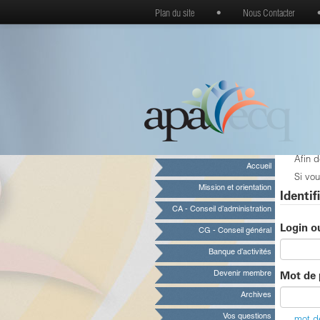
Plan du site
•
Nous Contacter
Afin 
Accueil
Si vou
Mission et orientation
Identif
CA - Conseil d’administration
Login o
CG - Conseil général
Banque d’activités
Devenir membre
Mot de 
Archives
Vos questions