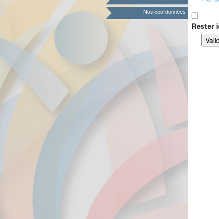
mot d
Nos coordonnées
Rester i