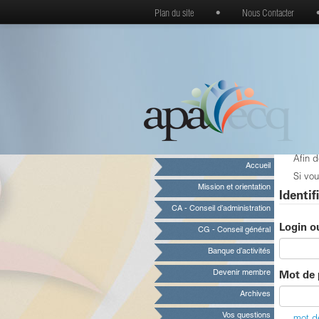
Plan du site
•
Nous Contacter
Afin 
Accueil
Si vou
Mission et orientation
Identif
CA - Conseil d’administration
Login o
CG - Conseil général
Banque d’activités
Devenir membre
Mot de 
Archives
Vos questions