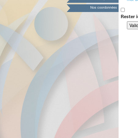
mot d
Nos coordonnées
Rester i