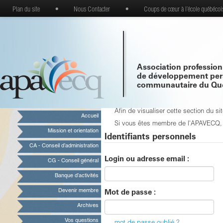
Plan du site
•
Nous Contacter
•
Coups de cœur à l’école québécoi
Association profession
de développement per
communautaire du Qu
Afin de visualiser cette section du 
Accueil
Si vous êtes membre de l'APAVECQ, vo
Mission et orientation
Identifiants personnels
CA - Conseil d’administration
Login ou adresse email :
CG - Conseil général
Banque d’activités
Devenir membre
Mot de passe :
Archives
Vos questions