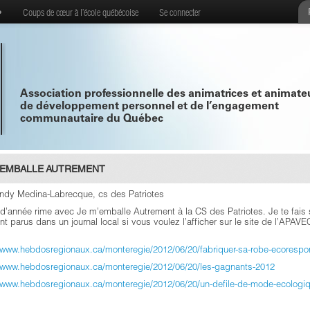
•
Coups de cœur à l’école québécoise
Se connecter
Association professionnelle des animatrices et animate
de développement personnel et de l’engagement
communautaire du Québec
’EMBALLE AUTREMENT
indy Medina-Labrecque, cs des Patriotes
 d’année rime avec Je m’emballe Autrement à la CS des Patriotes. Je te fais su
nt parus dans un journal local si vous voulez l’afficher sur le site de l’APA
//www.hebdosregionaux.ca/monteregie/2012/06/20/fabriquer-sa-robe-ecorespo
//www.hebdosregionaux.ca/monteregie/2012/06/20/les-gagnants-2012
//www.hebdosregionaux.ca/monteregie/2012/06/20/un-defile-de-mode-ecologi