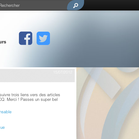
urs
15/07/2012
ivre trois liens vers des articles
VECQ. Merci ! Passes un super bel
nsable
que