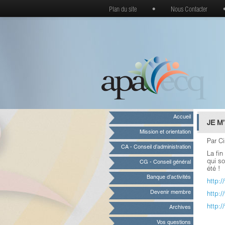
Plan du site
•
Nous Contacter
Accueil
JE M
Mission et orientation
Par C
CA - Conseil d’administration
La fin
qui so
CG - Conseil général
été !
Banque d’activités
http:
Devenir membre
http:
http:
Archives
Vos questions