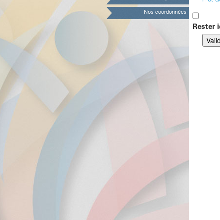
mot d
Nos coordonnées
Rester i