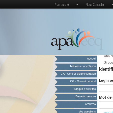
Plan du site
•
Nous Contacter
Afin 
Accueil
Si vou
Mission et orientation
Identif
CA - Conseil d’administration
Login o
CG - Conseil général
Banque d’activités
Devenir membre
Mot de 
Archives
Vos questions