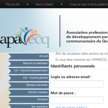
Plan du site
•
Nous Contacter
•
Coups de cœur à l’école québécoi
Association profession
de développement per
communautaire du Qu
Afin de visualiser cette section du 
Accueil
Si vous êtes membre de l'APAVECQ, vo
Mission et orientation
Identifiants personnels
CA - Conseil d’administration
Login ou adresse email :
CG - Conseil général
Banque d’activités
Devenir membre
Mot de passe :
Archives
Vos questions