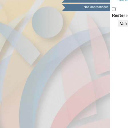
mot d
Nos coordonnées
Rester i