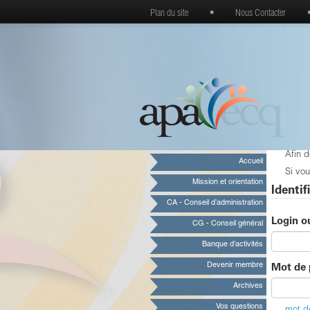
Plan du site
•
Nous Contacter
Afin 
Accueil
Si vou
Mission et orientation
Identif
CA - Conseil d’administration
Login o
CG - Conseil général
Banque d’activités
Devenir membre
Mot de 
Archives
Vos questions